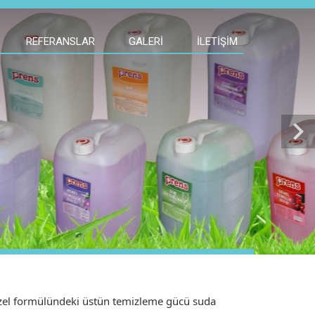
REFERANSLAR
GALERI
İLETIŞIM
chevron_right
el formülündeki üstün temizleme gücü suda