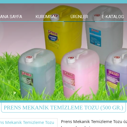
ANA SAYFA
KURUMSAL
ÜRÜNLER
E-KATALOG
PRENS MEKANIK TEMIZLEME TOZU (500 GR.)
Prens Mekanik Temizleme Tozu öz