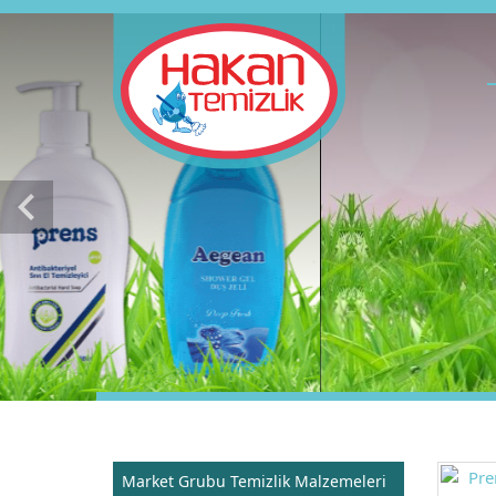
chevron_left
Market Grubu Temizlik Malzemeleri