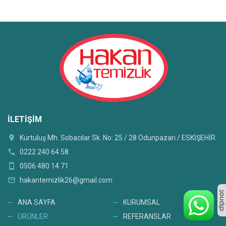
İLETIŞIM
location_on
Kurtuluş Mh. Sobacılar Sk. No: 25 / 28 Odunpazarı / ESKİŞEHİR
phone
0222 240 64 58
smartphone
0506 480 14 71
mail_outline
hakantemizlik26@gmail.com
ANA SAYFA
KURUMSAL
ÜRÜNLER
REFERANSLAR