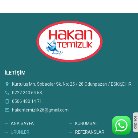
İLETIŞIM
location_on
Kurtuluş Mh. Sobacılar Sk. No: 25 / 28 Odunpazarı / ESKİŞEHİR
phone
0222 240 64 58
smartphone
0506 480 14 71
mail_outline
hakantemizlik26@gmail.com
ANA SAYFA
KURUMSAL
ÜRÜNLER
REFERANSLAR