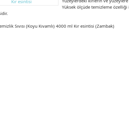
Yüzeylerdeki kirlerin ve yüzeylere 
Yüksek ölçüde temizleme özelliği i
dir.
emizlik Sıvısı (Koyu Kıvamlı) 4000 ml Kır esintisi (Zambak)