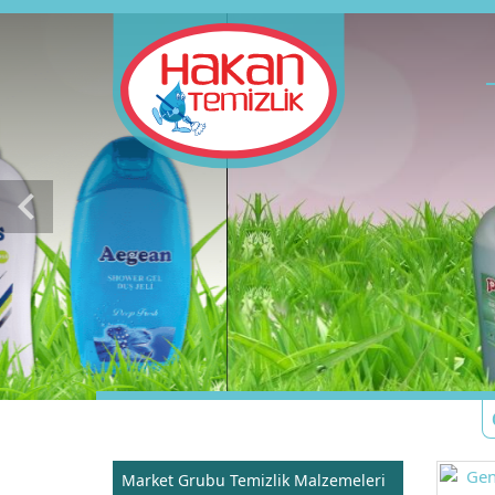
chevron_left
Market Grubu Temizlik Malzemeleri