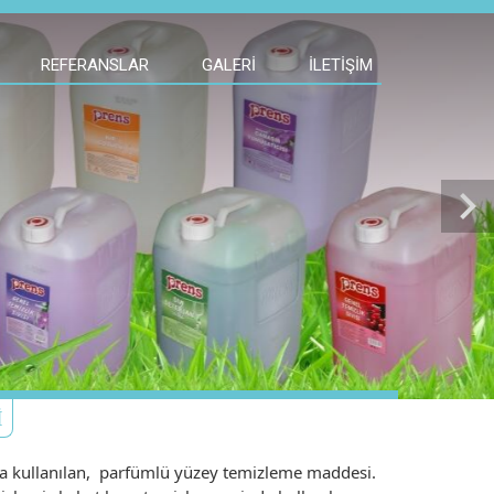
REFERANSLAR
GALERI
İLETIŞIM
chevron_right
I
la kullanılan, parfümlü yüzey temizleme maddesi.