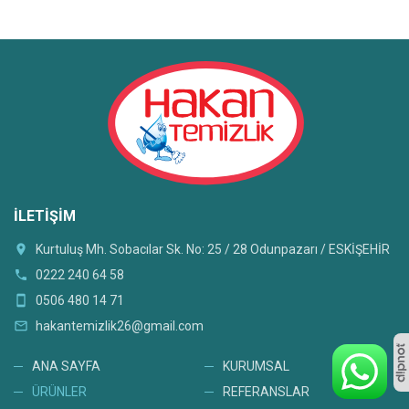
İLETIŞIM
location_on
Kurtuluş Mh. Sobacılar Sk. No: 25 / 28 Odunpazarı / ESKİŞEHİR
phone
0222 240 64 58
smartphone
0506 480 14 71
mail_outline
hakantemizlik26@gmail.com
ANA SAYFA
KURUMSAL
ÜRÜNLER
REFERANSLAR