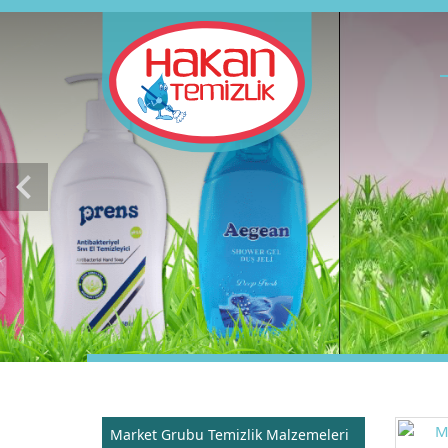
chevron_left
Market Grubu Temizlik Malzemeleri