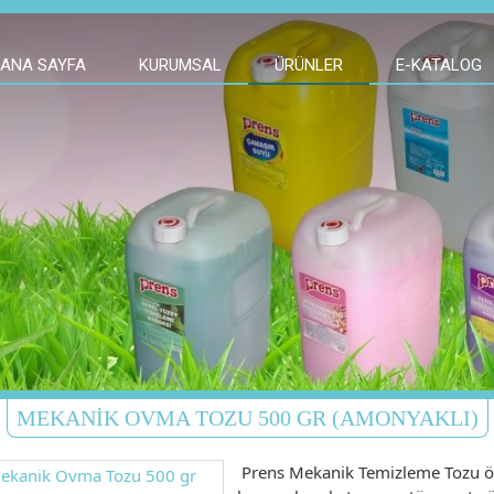
ANA SAYFA
KURUMSAL
ÜRÜNLER
E-KATALOG
MEKANIK OVMA TOZU 500 GR (AMONYAKLI)
Prens Mekanik Temizleme Tozu ö