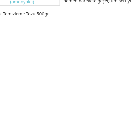
hemen harekete geçer,tüm sert yüz
 Temizleme Tozu 500gr.