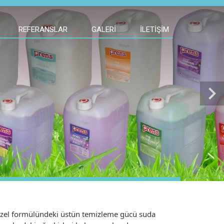
REFERANSLAR
GALERI
İLETIŞIM
chevron_right
zel formülündeki üstün temizleme gücü suda