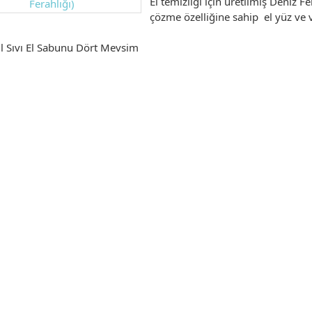
El temizliği için üretilmiş Deniz 
çözme özelliğine sahip el yüz ve
 Sıvı El Sabunu Dört Mevsim