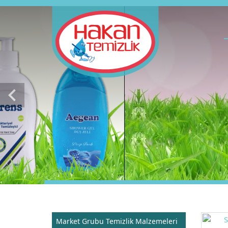
chevron_left
Market Grubu Temizlik Malzemeleri