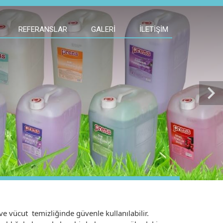
REFERANSLAR
GALERI
İLETIŞIM
chevron_right
ve vücut temizliğinde güvenle kullanılabilir.