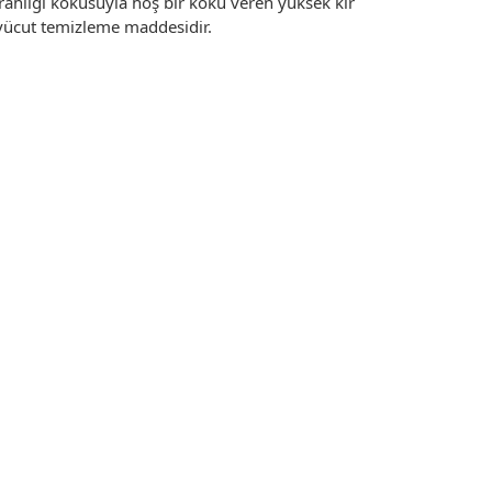
Ferahlığı kokusuyla hoş bir koku veren yüksek kir
 vücut temizleme maddesidir.