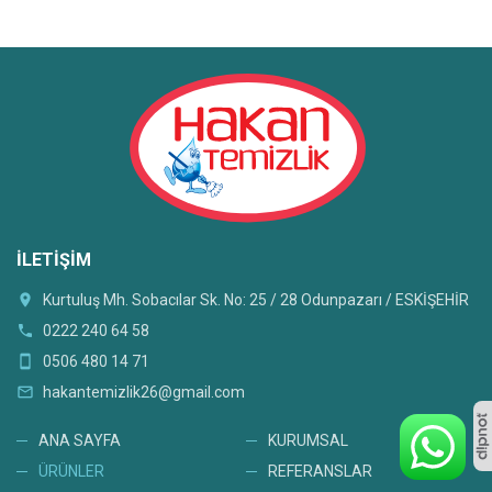
İLETIŞIM
location_on
Kurtuluş Mh. Sobacılar Sk. No: 25 / 28 Odunpazarı / ESKİŞEHİR
phone
0222 240 64 58
smartphone
0506 480 14 71
mail_outline
hakantemizlik26@gmail.com
ANA SAYFA
KURUMSAL
ÜRÜNLER
REFERANSLAR