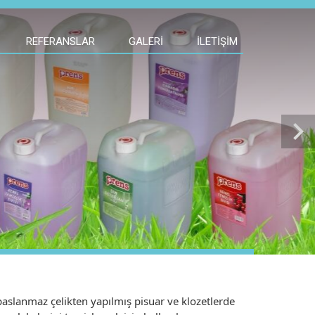
REFERANSLAR
GALERI
İLETIŞIM
chevron_right
aslanmaz çelikten yapılmış pisuar ve klozetlerde