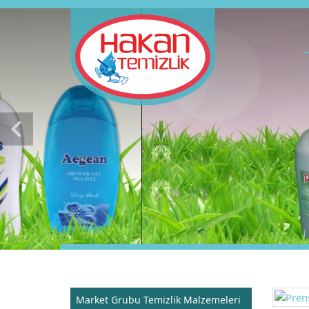
chevron_left
Market Grubu Temizlik Malzemeleri