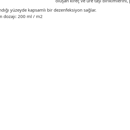
oluşan kireç ve üre taşı birikimlerini, 
dığı yüzeyde kapsamlı bir dezenfeksiyon sağlar.
m dozajı: 200 ml / m2