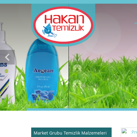
chevron_left
Market Grubu Temizlik Malzemeleri