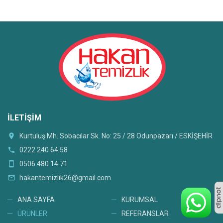
İLETIŞIM
location_on
Kurtuluş Mh. Sobacılar Sk. No: 25 / 28 Odunpazarı / ESKİŞEHİR
phone
0222 240 64 58
smartphone
0506 480 14 71
mail_outline
hakantemizlik26@gmail.com
ANA SAYFA
KURUMSAL
ÜRÜNLER
REFERANSLAR