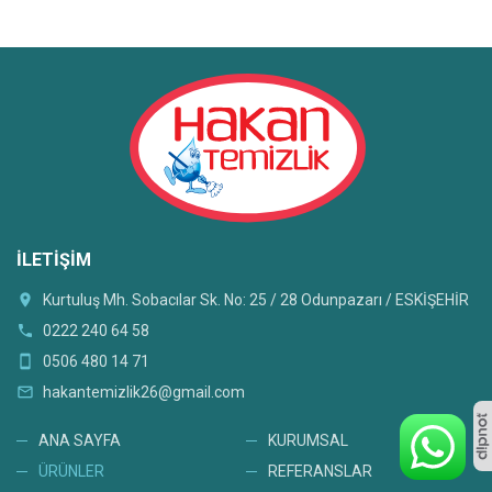
İLETIŞIM
location_on
Kurtuluş Mh. Sobacılar Sk. No: 25 / 28 Odunpazarı / ESKİŞEHİR
phone
0222 240 64 58
smartphone
0506 480 14 71
mail_outline
hakantemizlik26@gmail.com
ANA SAYFA
KURUMSAL
ÜRÜNLER
REFERANSLAR