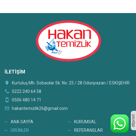
İLETIŞIM
location_on
Kurtuluş Mh. Sobacılar Sk. No: 25 / 28 Odunpazarı / ESKİŞEHİR
phone
0222 240 64 58
smartphone
0506 480 14 71
mail_outline
hakantemizlik26@gmail.com
ANA SAYFA
KURUMSAL
ÜRÜNLER
REFERANSLAR